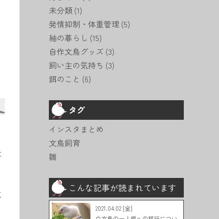
未分類
(1)
発情抑制・体重管理
(5)
紬の暮らし
(15)
自作文鳥グッズ
(3)
飼い主の気持ち
(3)
餌のこと
(6)
タグ
。
インスタまとめ
文鳥飼育
と
雛
こんな記事が読まれています
こ
2021.04.02 [金]
白文鳥の一人餌への移行につい