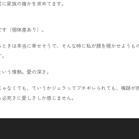
常に家族の誰かを求めてます。
。
です（個体差あり）。
るときは本当に幸せそうで、そんな時に私が顔を覗かせようも
す。
という情熱。愛の深さ。
じゃなくても、ていうかジェラってブチギレられても、嘴跡が
る必死さに愛しさしか感じません。