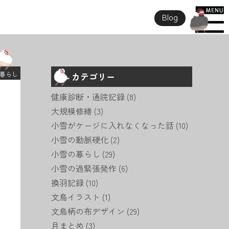
Blog
暮らし
カテゴリー
健康診断・通院記録
(8)
大規模修繕
(3)
小雪がケージに入れなくなった話
(10)
小雪の動脈硬化
(2)
小雪の暮らし
(29)
小雪の過緊張発作
(6)
換羽記録
(10)
文鳥イラスト
(1)
文鳥柄の布デザイン
(29)
月まとめ
(3)