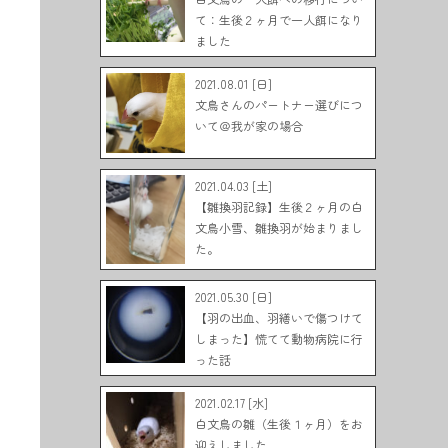
て：生後２ヶ月で一人餌になり
ました
2021.08.01 [日]
文鳥さんのパートナー選びにつ
いて＠我が家の場合
2021.04.03 [土]
【雛換羽記録】生後２ヶ月の白
文鳥小雪、雛換羽が始まりまし
た。
2021.05.30 [日]
【羽の出血、羽繕いで傷つけて
しまった】慌てて動物病院に行
った話
2021.02.17 [水]
白文鳥の雛（生後１ヶ月）をお
迎えしました