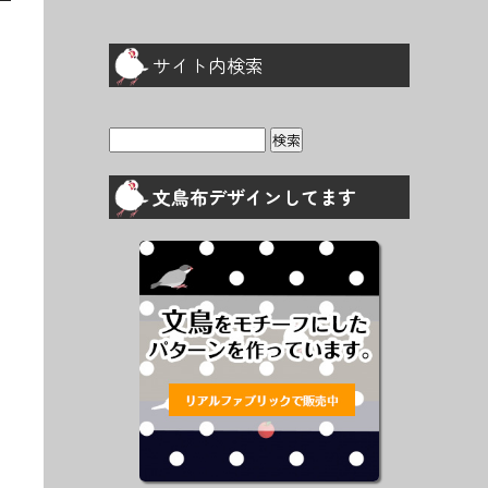
サイト内検索
検
索:
文鳥布デザインしてます