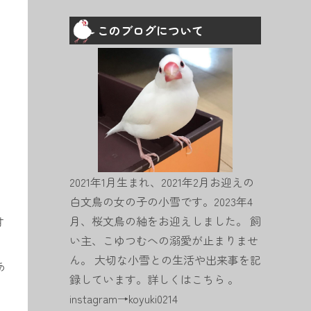
このブログについて
2021年1月生まれ、2021年2月お迎えの
白文鳥の女の子の小雪です。2023年4
月、桜文鳥の紬をお迎えしました。 飼
甘
い主、こゆつむへの溺愛が止まりませ
ん。 大切な小雪との生活や出来事を記
あ
録しています。詳しくは
こちら
。
instagram→
koyuki0214