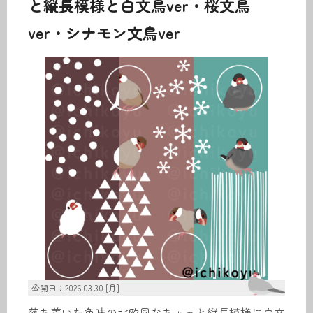
と縦長模様と白文鳥ver・桜文鳥
ver・シナモン文鳥ver
公開日：2026.03.30 [月]
落ち着いた色味の北欧風なちょっと縦長模様に白文