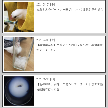
2021.08.01 [日]
文鳥さんのパートナー選びについて＠我が家の場合
2021.04.03 [土]
【雛換羽記録】生後２ヶ月の白文鳥小雪、雛換羽が
始まりました。
2021.05.30 [日]
【羽の出血、羽繕いで傷つけてしまった】慌てて動
物病院に行った話