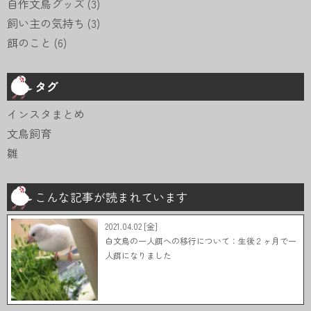
自作文鳥グッズ
(3)
飼い主の気持ち
(3)
餌のこと
(6)
タグ
インスタまとめ
文鳥飼育
雛
こんな記事が読まれています
2021.04.02 [金]
白文鳥の一人餌への移行について：生後２ヶ月で一
人餌になりました