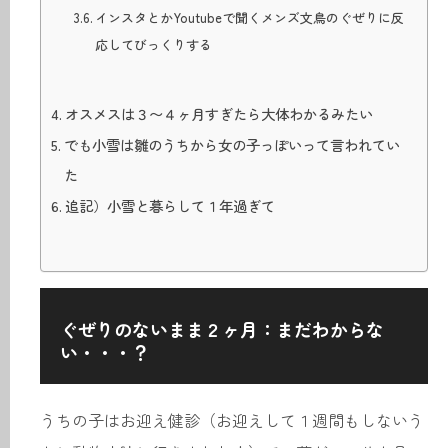
インスタとかYoutubeで聞くメンズ文鳥のぐぜりに反
応してびっくりする
オスメスは３〜４ヶ月すぎたら大体わかるみたい
でも小雪は雛のうちから女の子っぽいって言われてい
た
追記）小雪と暮らして１年過ぎて
ぐぜりのないまま２ヶ月：まだわからな
い・・・？
うちの子はお迎え健診（お迎えして１週間もしないう