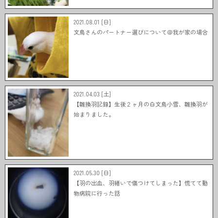
2021.08.01 [日]
文鳥さんのパートナー選びについて＠我が家の場合
2021.04.03 [土]
【雛換羽記録】生後２ヶ月の白文鳥小雪、雛換羽が
始まりました。
2021.05.30 [日]
【羽の出血、羽繕いで傷つけてしまった】慌てて動
物病院に行った話