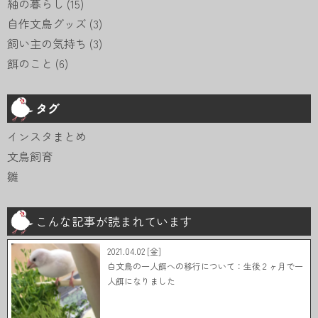
紬の暮らし
(15)
自作文鳥グッズ
(3)
飼い主の気持ち
(3)
餌のこと
(6)
タグ
インスタまとめ
文鳥飼育
雛
こんな記事が読まれています
2021.04.02 [金]
白文鳥の一人餌への移行について：生後２ヶ月で一
人餌になりました