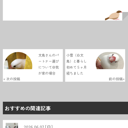
文鳥さんのパ
小雪（白文
ートナー選び
鳥）と暮らし
について＠我
初めて５ヶ月
が家の場合
経ちました
« 次の投稿
前の投稿»
おすすめの関連記事
2026.06.07 [日]