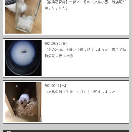
【雛換羽記録】生後２ヶ月の白文鳥小雪、雛換羽が
始まりました。
2021.05.30 [日]
【羽の出血、羽繕いで傷つけてしまった】慌てて動
物病院に行った話
2021.02.17 [水]
白文鳥の雛（生後１ヶ月）をお迎えしました