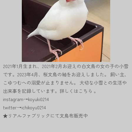
2021年1月生まれ、2021年2月お迎えの白文鳥の女の子の小雪
です。2023年4月、桜文鳥の紬をお迎えしました。 飼い主、
こゆつむへの溺愛が止まりません。 大切な小雪との生活や
出来事を記録しています。詳しくは
こちら
。
instagram→
koyuki0214
twitter→
ichikoyu0214
★
リアルファブリックにて文鳥布販売中