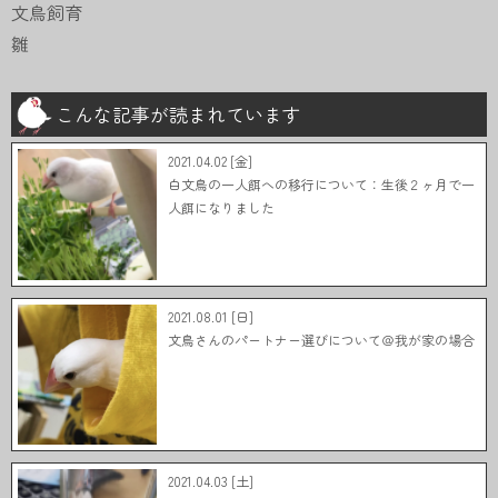
文鳥飼育
雛
こんな記事が読まれています
2021.04.02 [金]
白文鳥の一人餌への移行について：生後２ヶ月で一
人餌になりました
2021.08.01 [日]
文鳥さんのパートナー選びについて＠我が家の場合
2021.04.03 [土]