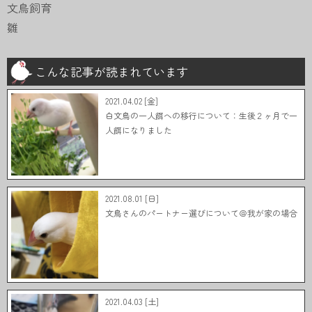
文鳥飼育
雛
こんな記事が読まれています
2021.04.02 [金]
白文鳥の一人餌への移行について：生後２ヶ月で一
人餌になりました
2021.08.01 [日]
文鳥さんのパートナー選びについて＠我が家の場合
2021.04.03 [土]