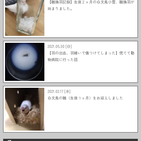
【雛換羽記録】生後２ヶ月の白文鳥小雪、雛換羽が
始まりました。
2021.05.30 [日]
【羽の出血、羽繕いで傷つけてしまった】慌てて動
物病院に行った話
2021.02.17 [水]
白文鳥の雛（生後１ヶ月）をお迎えしました