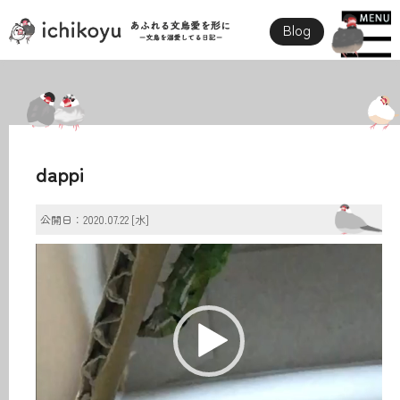
Blog
dappi
公開日：2020.07.22 [水]
動
画
プ
レ
ー
ヤ