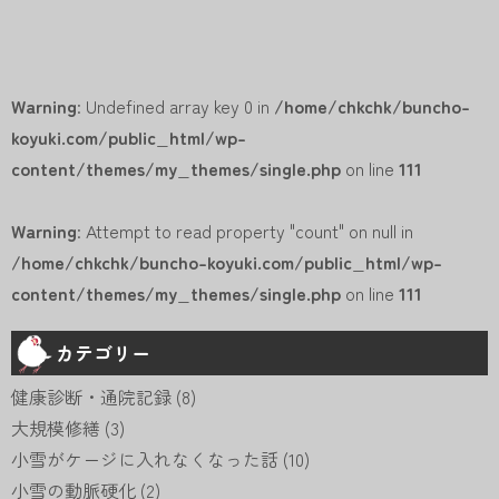
Warning
: Undefined array key 0 in
/home/chkchk/buncho-
koyuki.com/public_html/wp-
content/themes/my_themes/single.php
on line
111
Warning
: Attempt to read property "count" on null in
/home/chkchk/buncho-koyuki.com/public_html/wp-
content/themes/my_themes/single.php
on line
111
カテゴリー
健康診断・通院記録
(8)
大規模修繕
(3)
小雪がケージに入れなくなった話
(10)
小雪の動脈硬化
(2)