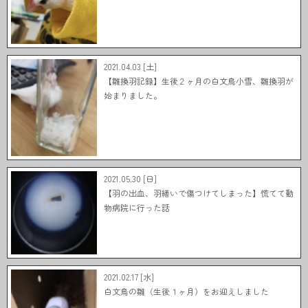
2021.04.03 [土]
【雛換羽記録】生後２ヶ月の白文鳥小雪、雛換羽が
始まりました。
2021.05.30 [日]
【羽の出血、羽繕いで傷つけてしまった】慌てて動
物病院に行った話
2021.02.17 [水]
白文鳥の雛（生後１ヶ月）をお迎えしました