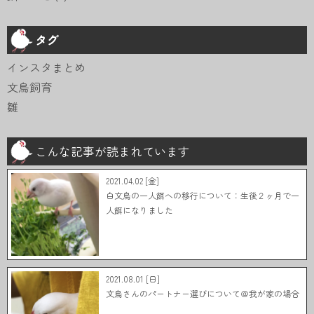
タグ
インスタまとめ
文鳥飼育
雛
こんな記事が読まれています
2021.04.02 [金]
白文鳥の一人餌への移行について：生後２ヶ月で一
人餌になりました
2021.08.01 [日]
文鳥さんのパートナー選びについて＠我が家の場合