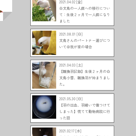
2021.04.02 [金]
白文鳥の一人餌への移行につい
て：生後２ヶ月で一人餌になり
ました
2021.08.01 [日]
文鳥さんのパートナー選びにつ
いて＠我が家の場合
2021.04.03 [土]
【雛換羽記録】生後２ヶ月の白
文鳥小雪、雛換羽が始まりまし
た。
2021.05.30 [日]
【羽の出血、羽繕いで傷つけて
しまった】慌てて動物病院に行
った話
2021.02.17 [水]