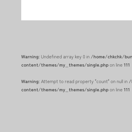
Warning
: Undefined array key 0 in
/home/chkchk/bun
content/themes/my_themes/single.php
on line
111
Warning
: Attempt to read property "count" on null in
/
content/themes/my_themes/single.php
on line
111