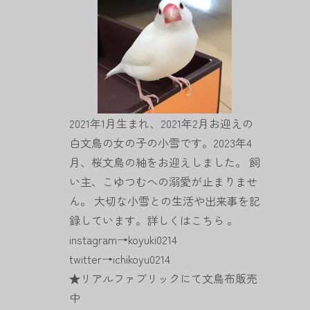
2021年1月生まれ、2021年2月お迎えの
白文鳥の女の子の小雪です。2023年4
月、桜文鳥の紬をお迎えしました。 飼
い主、こゆつむへの溺愛が止まりませ
ん。 大切な小雪との生活や出来事を記
録しています。詳しくは
こちら
。
instagram→
koyuki0214
twitter→
ichikoyu0214
★
リアルファブリックにて文鳥布販売
中