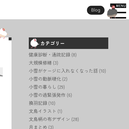
Blog
カテゴリー
健康診断・通院記録
(8)
大規模修繕
(3)
小雪がケージに入れなくなった話
(10)
小雪の動脈硬化
(2)
小雪の暮らし
(29)
小雪の過緊張発作
(6)
換羽記録
(10)
文鳥イラスト
(1)
文鳥柄の布デザイン
(28)
月まとめ
(3)