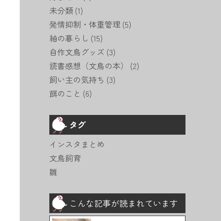
未分類
(1)
発情抑制・体重管理
(5)
紬の暮らし
(15)
自作文鳥グッズ
(3)
読書感想（文鳥の本）
(2)
飼い主の気持ち
(3)
餌のこと
(6)
タグ
インスタまとめ
文鳥飼育
雛
こんな記事が読まれています