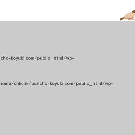
cho-koyuki.com/public_html/wp-
home/chkchk/buncho-koyuki.com/public_html/wp-