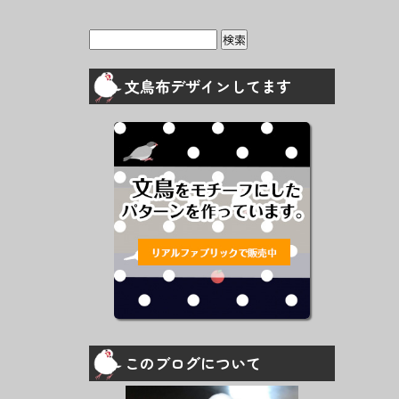
検
索:
文鳥布デザインしてます
このブログについて