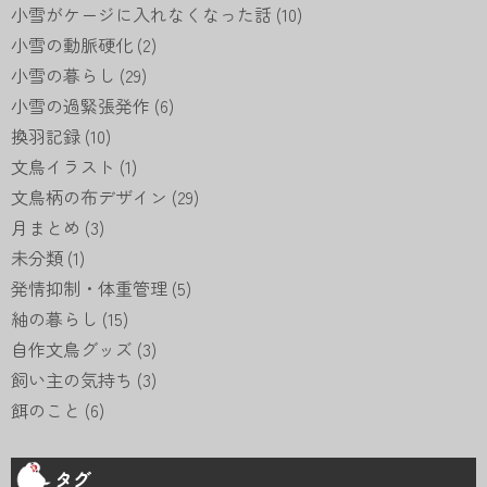
小雪がケージに入れなくなった話
(10)
小雪の動脈硬化
(2)
小雪の暮らし
(29)
小雪の過緊張発作
(6)
換羽記録
(10)
文鳥イラスト
(1)
文鳥柄の布デザイン
(29)
月まとめ
(3)
未分類
(1)
発情抑制・体重管理
(5)
紬の暮らし
(15)
自作文鳥グッズ
(3)
飼い主の気持ち
(3)
餌のこと
(6)
タグ