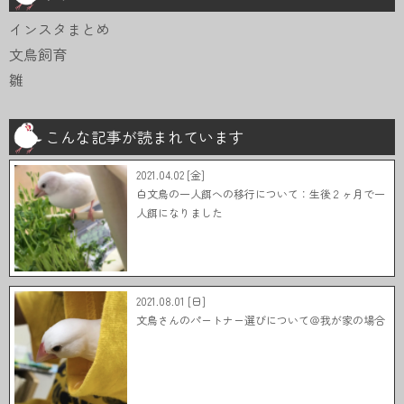
インスタまとめ
文鳥飼育
雛
こんな記事が読まれています
2021.04.02 [金]
白文鳥の一人餌への移行について：生後２ヶ月で一
人餌になりました
2021.08.01 [日]
文鳥さんのパートナー選びについて＠我が家の場合