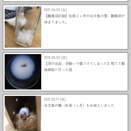
2021.04.03 [土]
【雛換羽記録】生後２ヶ月の白文鳥小雪、雛換羽が
始まりました。
2021.05.30 [日]
【羽の出血、羽繕いで傷つけてしまった】慌てて動
物病院に行った話
2021.02.17 [水]
白文鳥の雛（生後１ヶ月）をお迎えしました