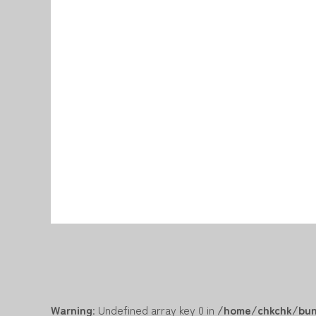
Warning
: Undefined array key 0 in
/home/chkchk/bun