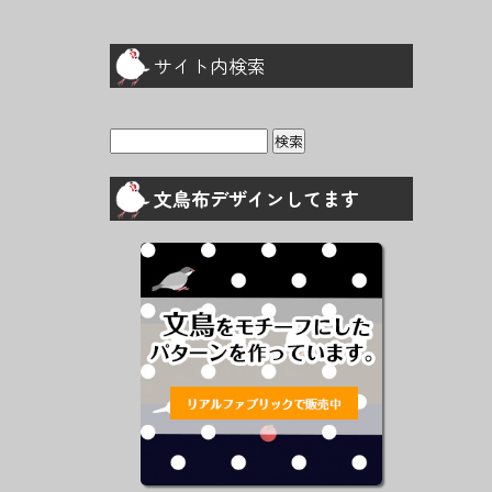
サイト内検索
検
索:
文鳥布デザインしてます