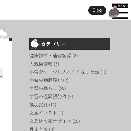
Blog
カテゴリー
健康診断・通院記録
(8)
大規模修繕
(3)
小雪がケージに入れなくなった話
(10)
小雪の動脈硬化
(2)
小雪の暮らし
(29)
小雪の過緊張発作
(6)
換羽記録
(10)
文鳥イラスト
(1)
文鳥柄の布デザイン
(29)
月まとめ
(3)