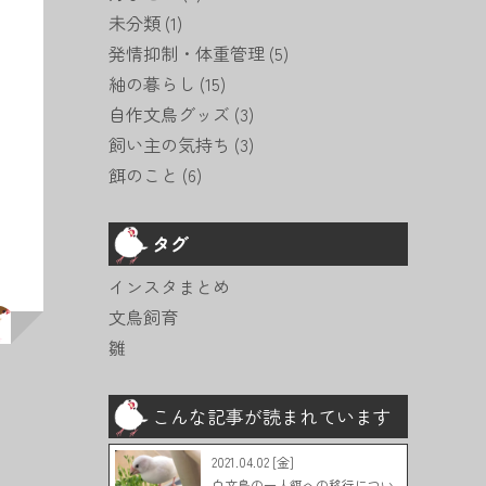
未分類
(1)
発情抑制・体重管理
(5)
紬の暮らし
(15)
自作文鳥グッズ
(3)
飼い主の気持ち
(3)
餌のこと
(6)
タグ
インスタまとめ
文鳥飼育
雛
こんな記事が読まれています
2021.04.02 [金]
白文鳥の一人餌への移行につい