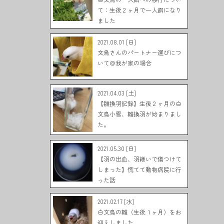
て：生後２ヶ月で一人餌になり
ました
2021.08.01 [日]
文鳥さんのパートナー選びにつ
いて＠我が家の場合
2021.04.03 [土]
【雛換羽記録】生後２ヶ月の白
文鳥小雪、雛換羽が始まりまし
た。
2021.05.30 [日]
【羽の出血、羽繕いで傷つけて
しまった】慌てて動物病院に行
った話
2021.02.17 [水]
白文鳥の雛（生後１ヶ月）をお
迎えしました