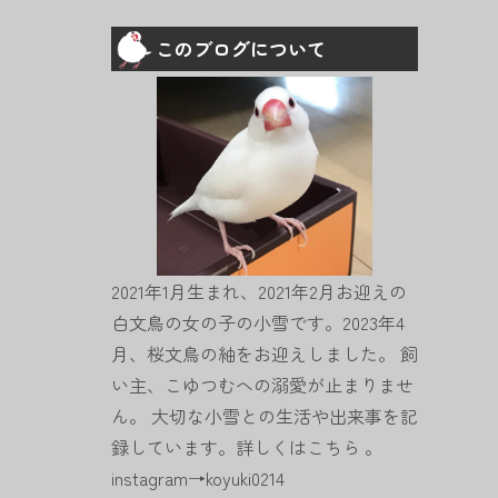
このブログについて
2021年1月生まれ、2021年2月お迎えの
白文鳥の女の子の小雪です。2023年4
月、桜文鳥の紬をお迎えしました。 飼
い主、こゆつむへの溺愛が止まりませ
ん。 大切な小雪との生活や出来事を記
録しています。詳しくは
こちら
。
instagram→
koyuki0214