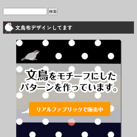
検
索:
文鳥布デザインしてます