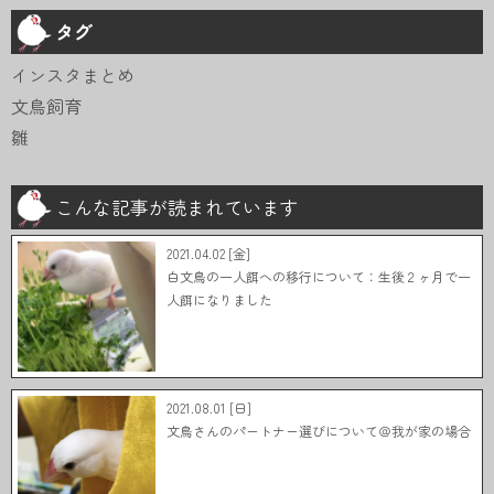
タグ
インスタまとめ
文鳥飼育
雛
こんな記事が読まれています
2021.04.02 [金]
白文鳥の一人餌への移行について：生後２ヶ月で一
人餌になりました
2021.08.01 [日]
文鳥さんのパートナー選びについて＠我が家の場合