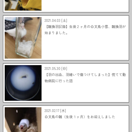
2021.04.03 [土]
【雛換羽記録】生後２ヶ月の白文鳥小雪、雛換羽が
始まりました。
2021.05.30 [日]
【羽の出血、羽繕いで傷つけてしまった】慌てて動
物病院に行った話
2021.02.17 [水]
白文鳥の雛（生後１ヶ月）をお迎えしました