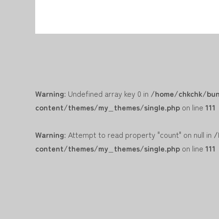
Warning
: Undefined array key 0 in
/home/chkchk/bun
content/themes/my_themes/single.php
on line
111
Warning
: Attempt to read property "count" on null in
/
content/themes/my_themes/single.php
on line
111