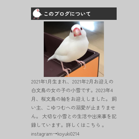
このブログについて
2021年1月生まれ、2021年2月お迎えの
白文鳥の女の子の小雪です。2023年4
月、桜文鳥の紬をお迎えしました。 飼
い主、こゆつむへの溺愛が止まりませ
ん。 大切な小雪との生活や出来事を記
録しています。詳しくは
こちら
。
instagram→
koyuki0214