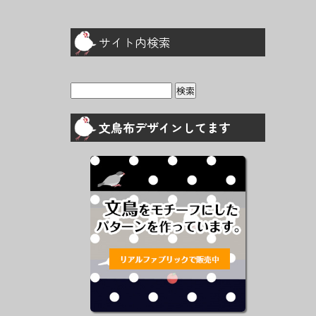
サイト内検索
検
索:
文鳥布デザインしてます