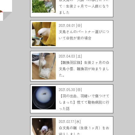
て：生後２ヶ月で一人餌になり
ました
2021.08.01 [日]
文鳥さんのパートナー選びにつ
いて＠我が家の場合
2021.04.03 [土]
【雛換羽記録】生後２ヶ月の白
文鳥小雪、雛換羽が始まりまし
た。
2021.05.30 [日]
【羽の出血、羽繕いで傷つけて
しまった】慌てて動物病院に行
った話
2021.02.17 [水]
白文鳥の雛（生後１ヶ月）をお
迎えしました