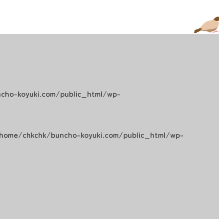
cho-koyuki.com/public_html/wp-
home/chkchk/buncho-koyuki.com/public_html/wp-