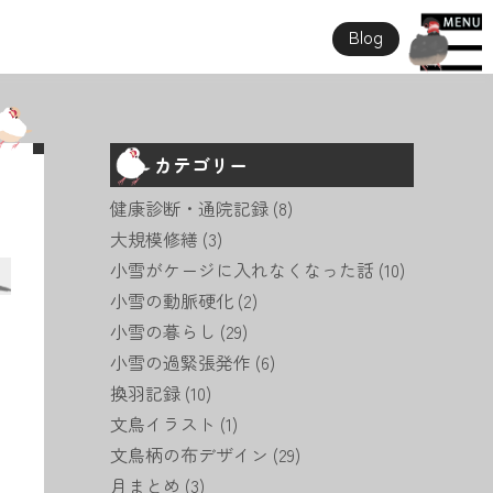
Blog
カテゴリー
健康診断・通院記録
(8)
大規模修繕
(3)
小雪がケージに入れなくなった話
(10)
小雪の動脈硬化
(2)
小雪の暮らし
(29)
小雪の過緊張発作
(6)
換羽記録
(10)
文鳥イラスト
(1)
文鳥柄の布デザイン
(29)
月まとめ
(3)