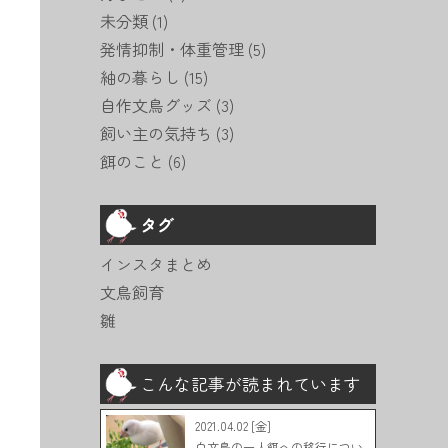
未分類
(1)
発情抑制・体重管理
(5)
紬の暮らし
(15)
自作文鳥グッズ
(3)
飼い主の気持ち
(3)
餌のこと
(6)
タグ
インスタまとめ
文鳥飼育
雛
こんな記事が読まれています
2021.04.02 [金]
白文鳥の一人餌への移行につい