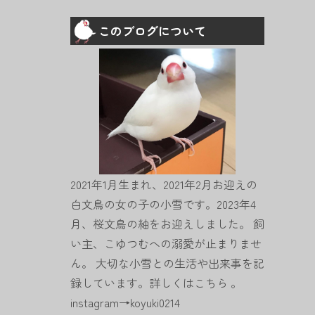
このブログについて
2021年1月生まれ、2021年2月お迎えの
白文鳥の女の子の小雪です。2023年4
月、桜文鳥の紬をお迎えしました。 飼
い主、こゆつむへの溺愛が止まりませ
ん。 大切な小雪との生活や出来事を記
録しています。詳しくは
こちら
。
instagram→
koyuki0214