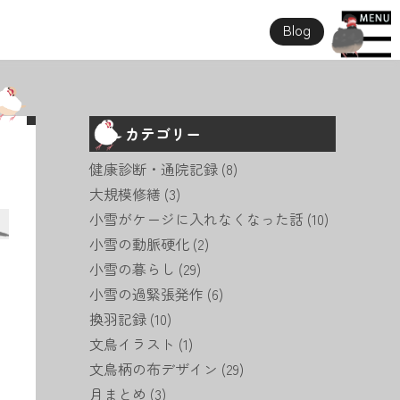
Blog
カテゴリー
健康診断・通院記録
(8)
大規模修繕
(3)
小雪がケージに入れなくなった話
(10)
小雪の動脈硬化
(2)
小雪の暮らし
(29)
小雪の過緊張発作
(6)
換羽記録
(10)
文鳥イラスト
(1)
文鳥柄の布デザイン
(29)
月まとめ
(3)