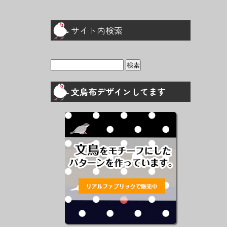
サイト内検索
検
索:
文鳥布デザインしてます