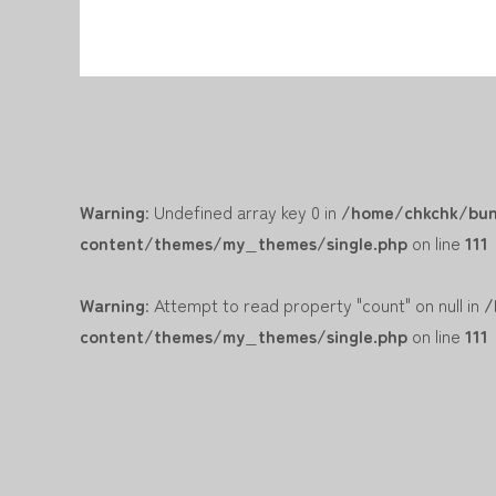
Warning
: Undefined array key 0 in
/home/chkchk/bun
content/themes/my_themes/single.php
on line
111
Warning
: Attempt to read property "count" on null in
/
content/themes/my_themes/single.php
on line
111