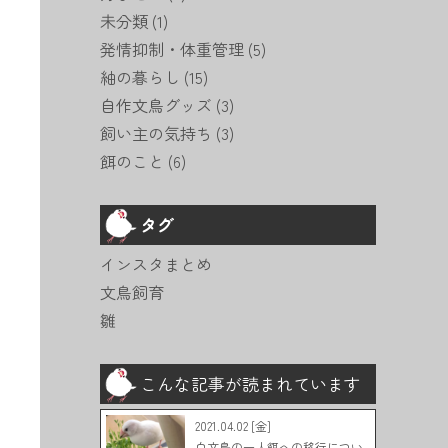
未分類
(1)
発情抑制・体重管理
(5)
紬の暮らし
(15)
自作文鳥グッズ
(3)
飼い主の気持ち
(3)
餌のこと
(6)
タグ
インスタまとめ
文鳥飼育
雛
こんな記事が読まれています
2021.04.02 [金]
白文鳥の一人餌への移行につい