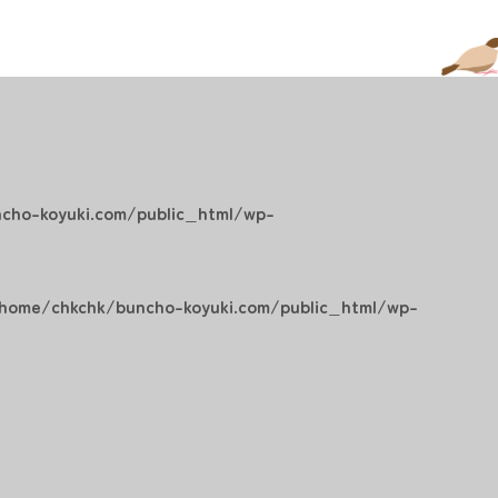
cho-koyuki.com/public_html/wp-
home/chkchk/buncho-koyuki.com/public_html/wp-