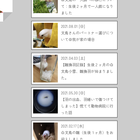
て：生後２ヶ月で一人餌になり
ました
2021.08.01 [日]
文鳥さんのパートナー選びにつ
いて＠我が家の場合
2021.04.03 [土]
【雛換羽記録】生後２ヶ月の白
文鳥小雪、雛換羽が始まりまし
た。
2021.05.30 [日]
【羽の出血、羽繕いで傷つけて
しまった】慌てて動物病院に行
った話
2021.02.17 [水]
白文鳥の雛（生後１ヶ月）をお
迎えしました