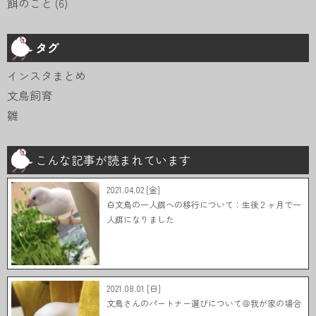
餌のこと
(6)
タグ
インスタまとめ
文鳥飼育
雛
こんな記事が読まれています
2021.04.02 [金]
白文鳥の一人餌への移行について：生後２ヶ月で一
人餌になりました
2021.08.01 [日]
文鳥さんのパートナー選びについて＠我が家の場合