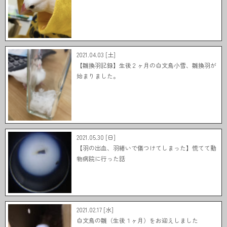
2021.04.03 [土]
【雛換羽記録】生後２ヶ月の白文鳥小雪、雛換羽が
始まりました。
2021.05.30 [日]
【羽の出血、羽繕いで傷つけてしまった】慌てて動
物病院に行った話
2021.02.17 [水]
白文鳥の雛（生後１ヶ月）をお迎えしました