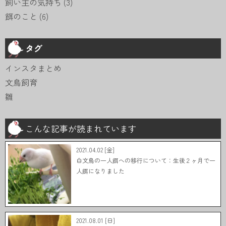
飼い主の気持ち
(3)
餌のこと
(6)
タグ
インスタまとめ
文鳥飼育
雛
こんな記事が読まれています
2021.04.02 [金]
白文鳥の一人餌への移行について：生後２ヶ月で一
人餌になりました
2021.08.01 [日]