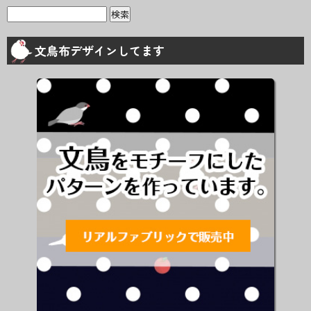
検
索:
文鳥布デザインしてます